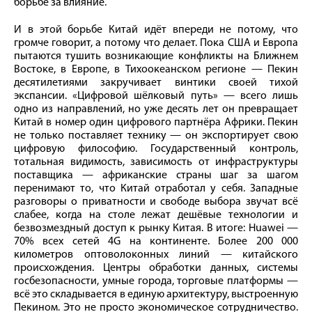
борьбе за влияние.
И в этой борьбе Китай идёт впереди не потому, что
громче говорит, а потому что делает. Пока США и Европа
пытаются тушить возникающие конфликты на Ближнем
Востоке, в Европе, в Тихоокеанском регионе — Пекин
десятилетиями закручивает винтики своей тихой
экспансии. «Цифровой шёлковый путь» — всего лишь
одно из направлений, но уже десять лет он превращает
Китай в номер один цифрового партнёра Африки. Пекин
не только поставляет технику — он экспортирует свою
цифровую философию. Государственный контроль,
тотальная видимость, зависимость от инфраструктуры
поставщика — африканские страны шаг за шагом
перенимают то, что Китай отработал у себя. Западные
разговоры о приватности и свободе выбора звучат всё
слабее, когда на столе лежат дешёвые технологии и
безвозмездный доступ к рынку Китая. В итоге: Huawei —
70% всех сетей 4G на континенте. Более 200 000
километров оптоволоконных линий — китайского
происхождения. Центры обработки данных, системы
госбезопасности, умные города, торговые платформы —
всё это складывается в единую архитектуру, выстроенную
Пекином. Это не просто экономическое сотрудничество.