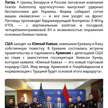
Литва.
У границ Беларуси и России литовская компания
Granta Autonomy круглосуточно выпускает ударные
беспилотники для Украины. Фирма собирает сотни
машин ежемесячно — и все они уходят на фронт.
Литовцы производят барражирующий боеприпас X-Wing
VTOL — с вертикальным взлётом и посадкой,
четырёхкилограммовой БЧ и возможностью поражения
основных боевых танков.
США
заходят на
Южный Кавказ
, навязывая Еревану и Баку
собственную повестку. В Ереване состоялись встречи
правительства и парламента
Армении
с делегацией США
во главе с заместителя госсекретаря Эллисон Хукер,
которая заявила: «Южный Кавказ — это новый торговый
коридор США. Мир между Арменией и Азербайджаном и
нормализация с Турцией будет основой этого маршрута».