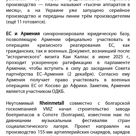
производство — планы называют «тысячи аппаратов в
месяц», а на Украине уже запущено серийное
производство и переданы линии трём производителям
(ещё 11 готовятся).
ЕС и Армения
синхронизировали юридическую базу,
позволяющую Армении официально участвовать в
операциях кризисного реагирования ЕС, как
гражданских, так и военных. Документ, возникший после
"исторического" визита Каи Каллас в июне 2025 г.,
проходит ускоренную ратификацию в парламенте
Армении, чтобы вступить в силу до заседания Совета
партнёрства ЕС–Армения (2 декабря). Согласно ему
Армения получает право участвовать в военных
операциях ЕС от Косово до Африки. Заметим, Армения
является участником ОДКБ.
Неутомимый
Rheinmetall
совместно с болгарской
госкомпанией VMZ начал строительство завода
боеприпасов в Сопоте (Болгария), известном нам по
давнишним музыкальным фестивалям стран
социалистического лагеря. Проект направлен на
производство 155‑мм артиллерийских снарядов, зарядов