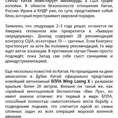
Сейчас Китай инвестирует миллиарды, а США сущие
копейки. В области безопасности отношения Китая,
России, Ирана и КНДР уже, по сути, представляют собой
блок, который перестраивает мировой порядок.
Заявлено, что следующие 2–3 года решат, останется ли
Америка гегемоном или превратится в «бывшую
сверхдержаву». Доклад содержит 28 рекомендаций
конгрессу США, из которых 10 — срочных. Если Конгресс
проголосует за хотя бы половину рекомендаций, то мир
ждет виток эскалации. В противном случае Пекин просто
подождёт, пока Запад сам себя съест санкциями и
деиндустриализацией.
Еще несколько новостей из Китая. На прошедшем на днях
авиасалоне в Дубае Китай официально представил
новейший автономный
БПЛА Wing Loong X
с размахом
крыльев более 20 метров. Внешне он такой же, как
серийный многоцелевой беспилотник «Вин Лун», но
имеет важное отличие: это первый в мире БПЛА,
способный полностью самостоятельно вести борьбу с
подводными лодками, что считается одной из самых
сложных задач из всех операций морской военной
авиации.