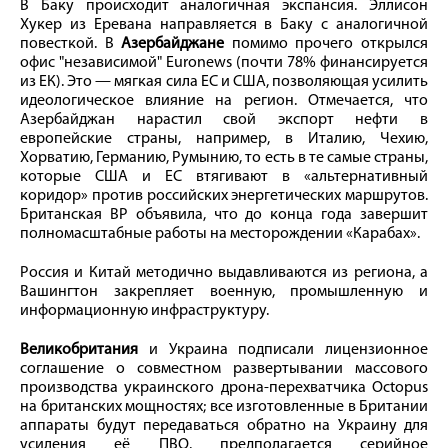
В Баку происходит аналогичная экспансия. Эллисон
Хукер из Еревана направляется в Баку с аналогичной
повесткой. В
Азербайджане
помимо прочего открылся
офис "независимой" Euronews (почти 78% финансируется
из ЕК). Это — мягкая сила ЕС и США, позволяющая усилить
идеологическое влияние на регион. Отмечается, что
Азербайджан нарастил свой экспорт нефти в
европейские страны, например, в Италию, Чехию,
Хорватию, Германию, Румынию, то есть в те самые страны,
которые США и ЕС втягивают в «альтернативный
коридор» против российских энергетических маршрутов.
Британская BP объявила, что до конца года завершит
полномасштабные работы на месторождении «Карабах».
Россия и Китай методично выдавливаются из региона, а
Вашингтон закрепляет военную, промышленную и
информационную инфраструктуру.
Великобритания
и Украина подписали лицензионное
соглашение о совместном развертывании массового
производства украинского дрона-перехватчика Octopus
на британских мощностях; все изготовленные в Британии
аппараты будут передаваться обратно на Украину для
усиления её ПВО. предполагается серийное