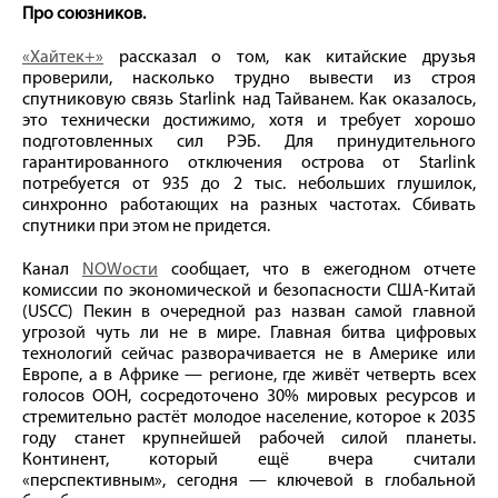
Про союзников.
«Хайтек+»
рассказал о том, как китайские друзья
проверили, насколько трудно вывести из строя
спутниковую связь Starlink над Тайванем. Как оказалось,
это технически достижимо, хотя и требует хорошо
подготовленных сил РЭБ. Для принудительного
гарантированного отключения острова от Starlink
потребуется от 935 до 2 тыс. небольших глушилок,
синхронно работающих на разных частотах. Сбивать
спутники при этом не придется.
Канал
NOWости
сообщает, что в ежегодном отчете
комиссии по экономической и безопасности США-Китай
(USCC) Пекин в очередной раз назван самой главной
угрозой чуть ли не в мире. Главная битва цифровых
технологий сейчас разворачивается не в Америке или
Европе, а в Африке — регионе, где живёт четверть всех
голосов ООН, сосредоточено 30% мировых ресурсов и
стремительно растёт молодое население, которое к 2035
году станет крупнейшей рабочей силой планеты.
Континент, который ещё вчера считали
«перспективным», сегодня — ключевой в глобальной