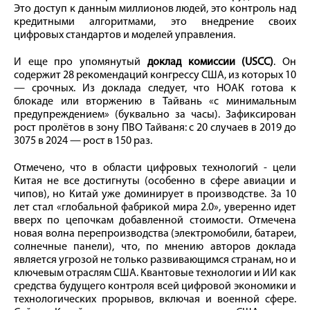
Это доступ к данным миллионов людей, это контроль над
кредитными алгоритмами, это внедрение своих
цифровых стандартов и моделей управления.
И еще про упомянутый
доклад комиссии (USCC)
. Он
содержит 28 рекомендаций конгрессу США, из которых 10
— срочных. Из доклада следует, что НОАК готова к
блокаде или вторжению в Тайвань «с минимальным
предупреждением» (буквально за часы). Зафиксирован
рост пролётов в зону ПВО Тайваня: с 20 случаев в 2019 до
3075 в 2024 — рост в 150 раз.
Отмечено, что в области цифровых технологий - цели
Китая не все достигнуты (особенно в сфере авиации и
чипов), но Китай уже доминирует в производстве. За 10
лет стал «глобальной фабрикой мира 2.0», уверенно идет
вверх по цепочкам добавленной стоимости. Отмечена
новая волна перепроизводства (электромобили, батареи,
солнечные панели), что, по мнению авторов доклада
является угрозой не только развивающимся странам, но и
ключевым отраслям США. Квантовые технологии и ИИ как
средства будущего контроля всей цифровой экономики и
технологических прорывов, включая и военной сфере.