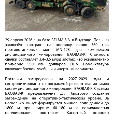
29 апреля 2026 г. на базе BELMA S.A. в Быдгоще (Польша)
заключён контракт на поставку около 360 тыс.
противотанковых мин MN-123 для комплексов
дистанционного минирования BAOBAB-K. Стоимость
сделки составляет 3,4–3,5 млрд злотых, что эквивалентно
примерно 930 млн долларов США. Номенклатура
включает боевой, учебный и инертный варианты.
Поставки распределены на 2027–2029 годы и
синхронизированы с программой развёртывания самих
систем дистанционного минирования BAOBAB-К. Система
BAOBAB-K предназначена для быстрого создания
заграждений на оперативно-тактическом уровне. За
несколько минут формируется минное поле длиной до
1800 м при ширине 60–180 м, с возможностью
регулирования плотности. Кассетный принцип