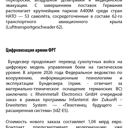
переброски, воздушной дозаправки и медицинской
эвакуации. С завершением поставок Германия
располагает крупнейшим парком A400M среди стран
НАТО — 53 самолёта, сосредоточенные в составе 62-го
транспортного авиационного крыла
(Lufttransportgeschwader 62).
Цифровизация армии ФРГ
Бундесвер продолжает перевод сухопутных войск на
цифровую модель управления боем на тактическом
уровне. В апреле 2026 года Федеральное ведомство по
вооружению, информационным технологиям и
эксплуатации Бундесвера (прим. - отвечает за
материально-техническое оснащение германских ВС)
заключило с Rheinmetall Electronics GmbH очередной
заказ в рамках программы Infanterist der Zukunft –
Erweitertes System — «Пехотинец будущего —
расширенная система» (IdZ-ES).
Стоимость нового заказа составляет 1,04 млрд евро.
Контракт предусматривает модернизацию уже