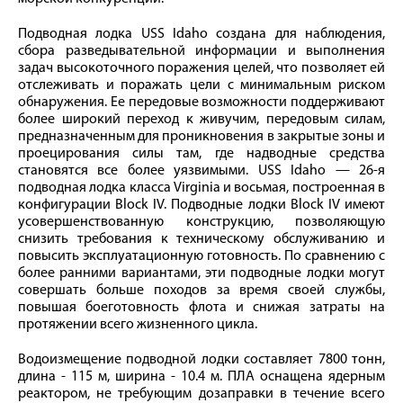
Подводная лодка USS Idaho создана для наблюдения,
сбора разведывательной информации и выполнения
задач высокоточного поражения целей, что позволяет ей
отслеживать и поражать цели с минимальным риском
обнаружения. Ее передовые возможности поддерживают
более широкий переход к живучим, передовым силам,
предназначенным для проникновения в закрытые зоны и
проецирования силы там, где надводные средства
становятся все более уязвимыми. USS Idaho — 26-я
подводная лодка класса Virginia и восьмая, построенная в
конфигурации Block IV. Подводные лодки Block IV имеют
усовершенствованную конструкцию, позволяющую
снизить требования к техническому обслуживанию и
повысить эксплуатационную готовность. По сравнению с
более ранними вариантами, эти подводные лодки могут
совершать больше походов за время своей службы,
повышая боеготовность флота и снижая затраты на
протяжении всего жизненного цикла.
Водоизмещение подводной лодки составляет 7800 тонн,
длина - 115 м, ширина - 10.4 м. ПЛА оснащена ядерным
реактором, не требующим дозаправки в течение всего