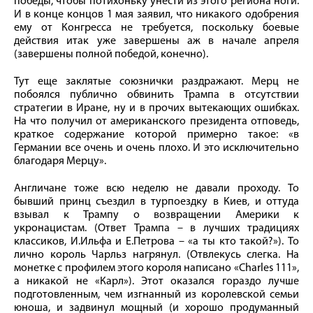
победы, чтобы потихоньку унести из этого региона ноги.
И в конце концов 1 мая заявил, что никакого одобрения
ему от Конгресса не требуется, поскольку боевые
действия итак уже завершены аж в начале апреля
(завершены полной победой, конечно).
Тут еще заклятые союзнички раздражают. Мерц не
побоялся публично обвинить Трампа в отсутствии
стратегии в Иране, ну и в прочих вытекающих ошибках.
На что получил от американского президента отповедь,
краткое содержание которой примерно такое: «в
Германии все очень и очень плохо. И это исключительно
благодаря Мерцу».
Англичане тоже всю неделю не давали проходу. То
бывший принц съездил в турпоездку в Киев, и оттуда
взывал к Трампу о возвращении Америки к
укронацистам. (Ответ Трампа – в лучших традициях
классиков, И.Ильфа и Е.Петрова – «а ты кто такой?»). То
лично король Чарльз нагрянул. (Отвлекусь слегка. На
монетке с профилем этого короля написано «Charles 111»,
а никакой не «Карл»). Этот оказался гораздо лучше
подготовленным, чем изгнанный из королевской семьи
юноша, и задвинул мощный (и хорошо продуманный