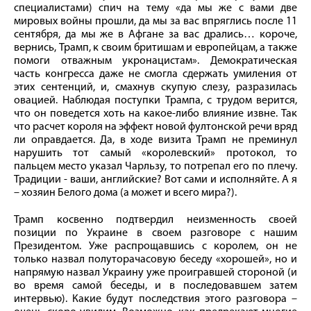
специалистами) спич на тему «да мы же с вами две
мировых войны прошли, да мы за вас впряглись после 11
сентября, да мы же в Афгане за вас дрались… короче,
вернись, Трамп, к своим бритишам и европейцам, а также
помоги отважным укронацистам». Демократическая
часть конгресса даже не смогла сдержать умиления от
этих сентенций, и, смахнув скупую слезу, разразилась
овацией. Наблюдая поступки Трампа, с трудом верится,
что он поведется хоть на какое-либо влияние извне. Так
что расчет короля на эффект новой фултонской речи вряд
ли оправдается. Да, в ходе визита Трамп не преминул
нарушить тот самый «королевский» протокол, то
пальцем место указал Чарльзу, то потрепал его по плечу.
Традиции - ваши, английские? Вот сами и исполняйте. А я
– хозяин Белого дома (а может и всего мира?).
Трамп косвенно подтвердил неизменность своей
позиции по Украине в своем разговоре с нашим
Президентом. Уже распрощавшись с королем, он не
только назвал полуторачасовую беседу «хорошей», но и
напрямую назвал Украину уже проигравшей стороной (и
во время самой беседы, и в последовавшем затем
интервью). Какие будут последствия этого разговора –