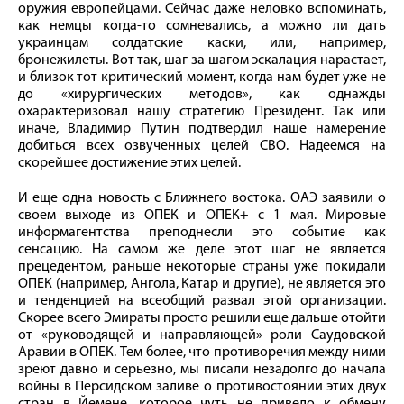
оружия европейцами. Сейчас даже неловко вспоминать,
как немцы когда-то сомневались, а можно ли дать
украинцам солдатские каски, или, например,
бронежилеты. Вот так, шаг за шагом эскалация нарастает,
и близок тот критический момент, когда нам будет уже не
до «хирургических методов», как однажды
охарактеризовал нашу стратегию Президент. Так или
иначе, Владимир Путин подтвердил наше намерение
добиться всех озвученных целей СВО. Надеемся на
скорейшее достижение этих целей.
И еще одна новость с Ближнего востока. ОАЭ заявили о
своем выходе из ОПЕК и ОПЕК+ с 1 мая. Мировые
информагентства преподнесли это событие как
сенсацию. На самом же деле этот шаг не является
прецедентом, раньше некоторые страны уже покидали
ОПЕК (например, Ангола, Катар и другие), не является это
и тенденцией на всеобщий развал этой организации.
Скорее всего Эмираты просто решили еще дальше отойти
от «руководящей и направляющей» роли Саудовской
Аравии в ОПЕК. Тем более, что противоречия между ними
зреют давно и серьезно, мы писали незадолго до начала
войны в Персидском заливе о противостоянии этих двух
стран в Йемене, которое чуть не привело к обмену