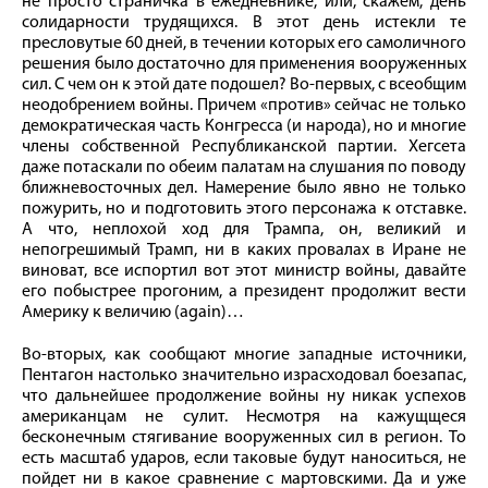
не просто страничка в ежедневнике, или, скажем, день
солидарности трудящихся. В этот день истекли те
пресловутые 60 дней, в течении которых его самоличного
решения было достаточно для применения вооруженных
сил. С чем он к этой дате подошел? Во-первых, с всеобщим
неодобрением войны. Причем «против» сейчас не только
демократическая часть Конгресса (и народа), но и многие
члены собственной Республиканской партии. Хегсета
даже потаскали по обеим палатам на слушания по поводу
ближневосточных дел. Намерение было явно не только
пожурить, но и подготовить этого персонажа к отставке.
А что, неплохой ход для Трампа, он, великий и
непогрешимый Трамп, ни в каких провалах в Иране не
виноват, все испортил вот этот министр войны, давайте
его побыстрее прогоним, а президент продолжит вести
Америку к величию (again)…
Во-вторых, как сообщают многие западные источники,
Пентагон настолько значительно израсходовал боезапас,
что дальнейшее продолжение войны ну никак успехов
американцам не сулит. Несмотря на кажущщеся
бесконечным стягивание вооруженных сил в регион. То
есть масштаб ударов, если таковые будут наноситься, не
пойдет ни в какое сравнение с мартовскими. Да и уже