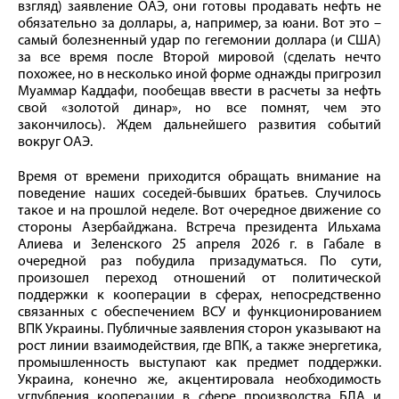
взгляд) заявление ОАЭ, они готовы продавать нефть не
обязательно за доллары, а, например, за юани. Вот это –
самый болезненный удар по гегемонии доллара (и США)
за все время после Второй мировой (сделать нечто
похожее, но в несколько иной форме однажды пригрозил
Муаммар Каддафи, пообещав ввести в расчеты за нефть
свой «золотой динар», но все помнят, чем это
закончилось). Ждем дальнейшего развития событий
вокруг ОАЭ.
Время от времени приходится обращать внимание на
поведение наших соседей-бывших братьев. Случилось
такое и на прошлой неделе. Вот очередное движение со
стороны Азербайджана. Встреча президента Ильхама
Алиева и Зеленского 25 апреля 2026 г. в Габале в
очередной раз побудила призадуматься. По сути,
произошел переход отношений от политической
поддержки к кооперации в сферах, непосредственно
связанных с обеспечением ВСУ и функционированием
ВПК Украины. Публичные заявления сторон указывают на
рост линии взаимодействия, где ВПК, а также энергетика,
промышленность выступают как предмет поддержки.
Украина, конечно же, акцентировала необходимость
углубления кооперации в сфере производства БЛА и