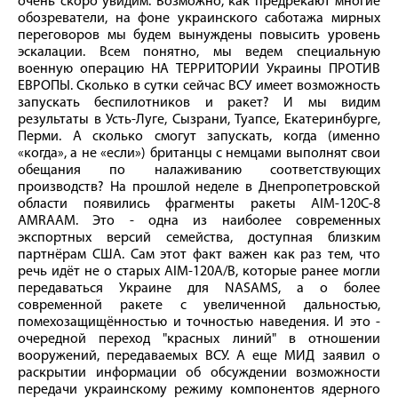
очень скоро увидим. Возможно, как предрекают многие
обозреватели, на фоне украинского саботажа мирных
переговоров мы будем вынуждены повысить уровень
эскалации. Всем понятно, мы ведем специальную
военную операцию НА ТЕРРИТОРИИ Украины ПРОТИВ
ЕВРОПЫ. Сколько в сутки сейчас ВСУ имеет возможность
запускать беспилотников и ракет? И мы видим
результаты в Усть-Луге, Сызрани, Туапсе, Екатеринбурге,
Перми. А сколько смогут запускать, когда (именно
«когда», а не «если») британцы с немцами выполнят свои
обещания по налаживанию соответствующих
производств? На прошлой неделе в Днепропетровской
области появились фрагменты ракеты AIM-120C-8
AMRAAM. Это - одна из наиболее современных
экспортных версий семейства, доступная близким
партнёрам США. Сам этот факт важен как раз тем, что
речь идёт не о старых AIM-120A/B, которые ранее могли
передаваться Украине для NASAMS, а о более
современной ракете с увеличенной дальностью,
помехозащищённостью и точностью наведения. И это -
очередной переход "красных линий" в отношении
вооружений, передаваемых ВСУ. А еще МИД заявил о
раскрытии информации об обсуждении возможности
передачи украинскому режиму компонентов ядерного