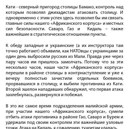
Кати - северный пригород столицы Бамако, контроль над
которым позволял джихадистам атаковать столицу. И
одновременно с этим успех здесь позволил бы им связать
главные силы нашего «Африканского корпуса» и местных
сил безопасности. Саварэ, Гао и Кидаль – также
важнейшие в стратегическом отношении пункты.
К обеду западные и украинские (а их инструктора там
точно работают) объявили, как НАТОвцы с украинцами за
один день выбросили русских из Мали. Правда уже через
пару часов им пришлось замолчать. Потому что за эти
несколько часов, наши части «Африканского корпуса»
перешли в районе столицы в контрнаступление и уже к
вечеру полностью зачистили отдельных боевиков,
прорвавшихся в столицу, и выбили противника из Кати.
Второй эшелон нападавших обнаружил, что первая атака
захлебнулась, развернулся и побежал.
В это же самое время подразделения малийской армии,
при участии нашего «Африканского корпуса», сумели
отбить атаки противника в районе Гао, Саварэ и Бурем и
удержали под своим контролем эти важнейшие узловые
точки. Атака на Кидаль, к сожалению, туарегам удалась.