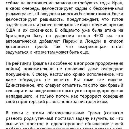
сейчас на восполнение запасов потребуются годы. Иран,
в свою очередь, демонстрирует кадры с бесконечными
рядами ракет, «Шахедов» и морских беспилотников. Еще и
демонстрирует решимость, предупреждает, что готов
задействовать и ранее невиданные виды оружия против
США и их союзников. В общем-то уже была атака на
британскую базу на удалении около 4500 км, что
автоматически добавляет Париж и Лондон в список
досягаемых целей. Так что американцам стоит
задуматься, а что же там может быть еще.
На рейтинги Трампа (и особенно в вопросе продолжения
войны) положительно не повлияло даже очередное
покушение. К слову, настолько криво исполненное, что
даже обсуждать не хочется. Вы сами все видели.
Единственное, что следует отметить, так это как бравый
секьюрити на входе лихо отпрыгнул в сторону, пропуская
нападавшего, и только потом, как террорист совершил
свой спринтерский рывок, полез за пистолетиком.
В связи с этими обстоятельствами Трамп (согласно
разного рода утечкам) поставил задачу изучить, во что
выльется простое и одностороннее объявление своей