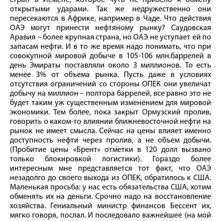
открытыми ударами. Так же недружественно они
пересекаются в Африке, например в Чаде. Что действия
ОАЭ могут принести нефтяному рынку? Саудовская
Аравия – более крупная страна, но ОАЭ не уступает ей по
запасам нефти. И в то же время надо понимать, что при
совокупной мировой добыче в 105-106 млн.баррелей в
день Эмираты поставляли около 3 миллионов. То есть
менее 3% от объема рынка. Пусть даже в условиях
отсутствия ограничений со стороны ОПЕК они увеличат
добычу на миллион – полтора баррелей, все равно это не
будет таким уж существенным изменением для мировой
экономики. Тем более, пока закрыт Ормузский пролив,
говорить о каком-то влиянии ближневосточной нефти на
рынок не имеет смысла. Сейчас на цены влияет именно
доступность нефти через пролив, а не объем добычи.
(Пробитие цены «Брент» отметки в 120 долл вызвано
только блокировкой логистики). Гораздо более
интересным мне представляется тот факт, что ОАЭ
незадолго до своего выхода из ОПЕК, обратилось к США.
Маленькая просьба: у нас есть обязательства США, хотим
обменять их на деньги. Срочно надо на восстановление
хозяйства. Гениальный министр финансов Бессент их,
мягко говоря, послал. И последовало важнейшее (на мой