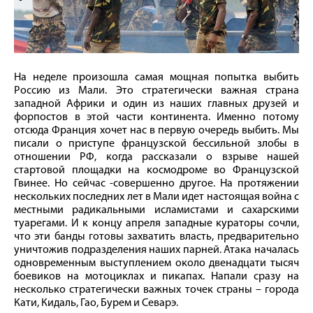
На неделе произошла самая мощная попытка выбить
Россию из Мали. Это стратегически важная страна
западной Африки и один из наших главных друзей и
форпостов в этой части континента. Именно потому
отсюда Франция хочет нас в первую очередь выбить. Мы
писали о приступе французской бессильной злобы в
отношении РФ, когда рассказали о взрыве нашей
стартовой площадки на космодроме во Французской
Гвинее. Но сейчас -совершенно другое. На протяжении
нескольких последних лет в Мали идет настоящая война с
местными радикальными исламистами и сахарскими
туарегами. И к концу апреля западные кураторы сочли,
что эти банды готовы захватить власть, предварительно
уничтожив подразделения наших парней. Атака началась
одновременным выступлением около двенадцати тысяч
боевиков на мотоциклах и пикапах. Напали сразу на
несколько стратегически важных точек страны – города
Кати, Кидаль, Гао, Бурем и Севарэ.