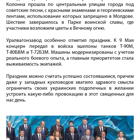
Колонна прошла по центральным улицам города под
советские песни, с красными знаменами и георгиевскими
лентами, использование которых запрещено в Молдове.
Шествие завершилось в Парке воинской славы, где
участники возложили цветы к Вечному огню.
Уралвагонзавод особенно отметил праздник. К 9 Мая
концерн передал в войска эшелоны танков Т-90М,
Т-80БВМ и Т-72Б3М. Машины модернизированы с учетом
реального боевого опыта, а главным приоритетом стала
выживаемость экипажей.
Праздник можно считать успешно состоявшимся, причем
даже у западных кукловодов хватило здравого смысла
ограничить своих украинских подопечных в желании
устроить какую-либо провокацию в этот священных для
нас день.