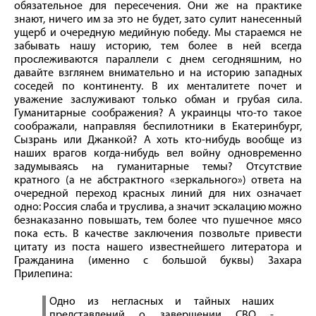
обязательное для пересечения. Они же на практике
знают, ничего им за это не будет, зато сулит нанесенный
ущерб и очередную медийную победу. Мы стараемся не
забывать нашу историю, тем более в ней всегда
прослеживаются параллели с днем сегодняшним, но
давайте взглянем внимательно и на историю западных
соседей по континенту. В их менталитете почет и
уважение заслуживают только обман и грубая сила.
Гуманитарные соображения? А украинцы что-то такое
соображали, направляя беспилотники в Екатеринбург,
Сызрань или Джанкой? А хоть кто-нибудь вообще из
наших врагов когда-нибудь вел войну одновременно
задумываясь на гуманитарные темы? Отсутствие
кратного (а не абстрактного «зеркального») ответа на
очередной переход красных линий для них означает
одно: Россия слаба и труслива, а значит эскалацию можно
безнаказанно повышать, тем более что пушечное мясо
пока есть. В качестве заключения позвольте привести
цитату из поста нашего известнейшего литератора и
Гражданина (именно с большой буквы) Захара
Прилепина:
Одно из негласных и тайных наших
представлений о завершении СВО -