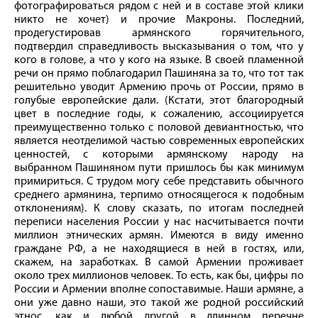
фотографироваться рядом с ней и в составе этой клики
никто не хочет) и прочие Макроны. Последний,
продегустировав армянского горячительного,
подтвердил справедливость высказывания о том, что у
кого в голове, а что у кого на языке. В своей пламенной
речи он прямо поблагодарил Пашиняна за то, что тот так
решительно уводит Армению прочь от России, прямо в
голубые европейские дали. (Кстати, этот благородный
цвет в последние годы, к сожалению, ассоциируется
преимущественно только с половой девиантностью, что
является неотделимой частью современных европейских
ценностей, с которыми армянскому народу на
выбранном Пашиняном пути пришлось бы как минимум
примириться. С трудом могу себе представить обычного
среднего армянина, терпимо относящегося к подобным
отклонениям). К слову сказать, по итогам последней
переписи населения России у нас насчитывается почти
миллион этнических армян. Имеются в виду именно
граждане РФ, а не находящиеся в ней в гостях, или,
скажем, на заработках. В самой Армении проживает
около трех миллионов человек. То есть, как бы, цифры по
России и Армении вполне сопоставимые. Наши армяне, а
они уже давно наши, это такой же родной российский
этнос, как и любой другой в длинном перечне