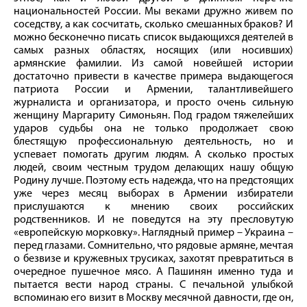
национальностей России. Мы веками дружно живем по
соседству, а как сосчитать, сколько смешанных браков? И
можно бесконечно писать список выдающихся деятелей в
самых разных областях, носящих (или носивших)
армянские фамилии. Из самой новейшей истории
достаточно привести в качестве примера выдающегося
патриота России и Армении, талантливейшего
журналиста и организатора, и просто очень сильную
женщину Маргариту Симоньян. Под градом тяжелейших
ударов судьбы она не только продолжает свою
блестящую профессиональную деятельность, но и
успевает помогать другим людям. А сколько простых
людей, своим честным трудом делающих нашу общую
Родину лучше. Поэтому есть надежда, что на предстоящих
уже через месяц выборах в Армении избиратели
прислушаются к мнению своих российских
родственников. И не поведутся на эту пресловутую
«европейскую морковку». Наглядный пример – Украина –
перед глазами. Сомнительно, что рядовые армяне, мечтая
о безвизе и кружевных трусиках, захотят превратиться в
очередное пушечное мясо. А Пашинян именно туда и
пытается вести народ страны. С печальной улыбкой
вспоминаю его визит в Москву месячной давности, где он,