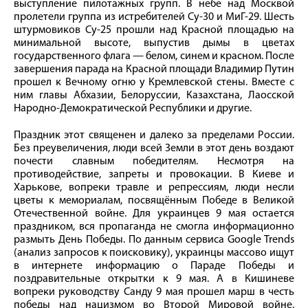
выступление пилотажных групп. В небе над Москвой
пролетели группа из истребителей Су-30 и МиГ-29. Шесть
штурмовиков Су-25 прошли над Красной площадью на
минимальной высоте, выпустив дымы в цветах
государственного флага — белом, синем и красном. После
завершения парада на Красной площади Владимир Путин
прошел к Вечному огню у Кремлевской стены. Вместе с
ним главы Абхазии, Белоруссии, Казахстана, Лаосской
Народно-Демократической Республики и другие.
Праздник этот священен и далеко за пределами России.
Без преувеличения, люди всей Земли в этот день воздают
почести славным победителям. Несмотря на
противодействие, запреты и провокации. В Киеве и
Харькове, вопреки травле и репрессиям, люди несли
цветы к мемориалам, посвящённым Победе в Великой
Отечественной войне. Для украинцев 9 мая остается
праздником, вся пропаганда не смогла информационно
размыть День Победы. По данным сервиса Google Trends
(анализ запросов к поисковику), украинцы массово ищут
в интернете информацию о Параде Победы и
поздравительные открытки к 9 мая. А в Кишиневе
вопреки руководству Санду 9 мая прошел марш в честь
победы над нацизмом во Второй Мировой войне.