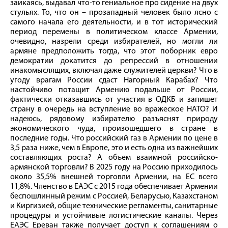
заикаясь, выдавал что-то гениальное про сидение на двух
стульях. То, что он – прозападный человек было ясно с
самого начала его деятельности, и в тот исторический
период перемены в политическом классе Армении,
очевидно, назрели среди избирателей, но могли ли
армяне предположить тогда, что этот поборник евро
демократии докатится до репрессий в отношении
инакомыслящих, включая даже служителей церкви? Что в
угоду врагам России сдаст Нагорный Карабах? Что
настойчиво потащит Армению подальше от России,
фактически отказавшись от участия в ОДКБ и запишет
страну в очередь на вступление во вражеское НАТО? И
надеюсь, рядовому избирателю разъяснят природу
экономического чуда, произошедшего в стране в
последние годы. Что российский газ в Армении по цене в
3,5 раза ниже, чем в Европе, это и есть одна из важнейших
составляющих роста? А объем взаимной российско-
армянской торговли? В 2025 году на Россию приходилось
около 35,5% внешней торговли Армении, на ЕС всего
11,8%. Членство в ЕАЭС с 2015 года обеспечивает Армении
беспошлинный режим с Россией, Беларусью, Казахстаном
и Киргизией, общие технические регламенты, санитарные
процедуры и устойчивые логистические каналы. Через
ЕАЭС Ереван также получает доступ к соглашениям о