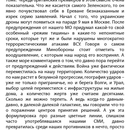
тоже. Череда британских премьеров в этом смысле очень
показательна. Что же касается самого Зеленского, то он
явно почувствовал себя в Ереване безнаказанным и
изрек серию заявлений. Начал с того, что украинские
дроны могут появиться на параде 9 мая в Москве. После
предупреждения от нашего МО придумал какой-то свой
особенный «режим тишины» в какие-то непонятные
сроки, которые тут же и были нарушены многократно
террористическими атаками ВСУ. Говоря о самом
предупреждении Минобороны стоит отметить то
воодушевление, с которым наш народ его воспринял. А
также море комментариев о том, что давно пора перейти
от предупреждений к действиям. Война уже фактически
переместилась на нашу территорию. Количество ударов
по нам растет в безумной прогрессии, география ударов –
уже не только приграничье, но и берега Волги, и Урал,
выбор целей переместился с инфраструктуры на жилые
дома, а количество жертв уже считаем десятками.
Сколько же можно терпеть. А ведь когда-то давным-
давно, в далекой-далекой галактике, мы говорили что-то
о поражении центров принятия решений. А уж эта
формулировка про разные цветные линии, слишком
часто употреблявшаяся нашими СМИ, давно
превратилась среди наших противников в нечто, просто