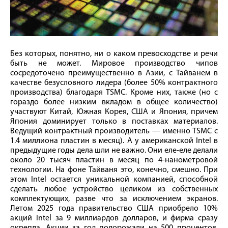
Без которых, понятно, ни о каком превосходстве и речи
быть не может. Мировое производство чипов
сосредоточено преимущественно в Азии, с Тайванем в
качестве безусловного лидера (более 50% контрактного
производства) благодаря TSMC. Кроме них, также (но с
гораздо более низким вкладом в общее количество)
участвуют Китай, Южная Корея, США и Япония, причем
Япония доминирует только в поставках материалов.
Ведущий контрактный производитель — именно TSMC с
1.4 миллиона пластин в месяц). А у американской Intel в
предыдущие годы дела шли не важно. Они еле-еле делали
около 20 тысяч пластин в месяц по 4-нанометровой
технологии. На фоне Тайваня это, конечно, смешно. При
этом Intel остается уникальной компанией, способной
сделать любое устройство целиком из собственных
комплектующих, разве что за исключением экранов.
Летом 2025 года правительство США приобрело 10%
акций Intel за 9 миллиардов долларов, и фирма сразу
окрепла. Акции за год подорожали на 500 процентов.