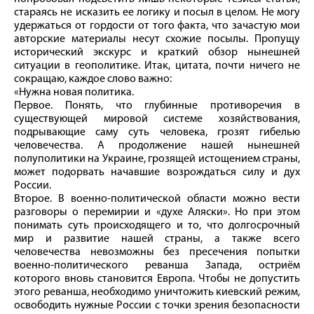
стараясь не исказить ее логику и посыл в целом. Не могу
удержаться от гордости от того факта, что зачастую мои
авторские материалы несут схожие посылы. Пропущу
исторический экскурс и краткий обзор нынешней
ситуации в геополитике. Итак, цитата, почти ничего не
сокращаю, каждое слово важно:
«Нужна новая политика.
Первое. Понять, что глубинные противоречия в
существующей мировой системе хозяйствования,
подрывающие саму суть человека, грозят гибелью
человечества. А продолжение нашей нынешней
полуполитики на Украине, грозящей истощением страны,
может подорвать начавшие возрождаться силу и дух
России.
Второе. В военно-политической области можно вести
разговоры о перемирии и «духе Аляски». Но при этом
понимать суть происходящего и то, что долгосрочный
мир и развитие нашей страны, а также всего
человечества невозможны без пресечения попытки
военно-политического реванша Запада, остриём
которого вновь становится Европа. Чтобы не допустить
этого реванша, необходимо уничтожить киевский режим,
освободить нужные России с точки зрения безопасности