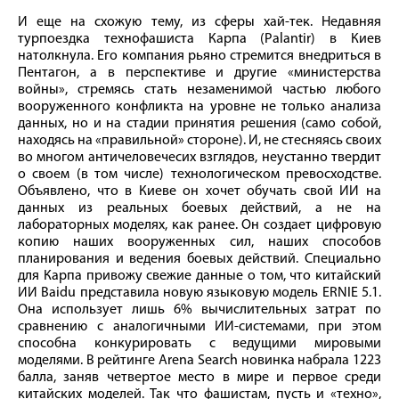
И еще на схожую тему, из сферы хай-тек. Недавняя
турпоездка технофашиста Карпа (Palantir) в Киев
натолкнула. Его компания рьяно стремится внедриться в
Пентагон, а в перспективе и другие «министерства
войны», стремясь стать незаменимой частью любого
вооруженного конфликта на уровне не только анализа
данных, но и на стадии принятия решения (само собой,
находясь на «правильной» стороне). И, не стесняясь своих
во многом античеловечесих взглядов, неустанно твердит
о своем (в том числе) технологическом превосходстве.
Объявлено, что в Киеве он хочет обучать свой ИИ на
данных из реальных боевых действий, а не на
лабораторных моделях, как ранее. Он создает цифровую
копию наших вооруженных сил, наших способов
планирования и ведения боевых действий. Специально
для Карпа привожу свежие данные о том, что китайский
ИИ Baidu представила новую языковую модель ERNIE 5.1.
Она использует лишь 6% вычислительных затрат по
сравнению с аналогичными ИИ-системами, при этом
способна конкурировать с ведущими мировыми
моделями. В рейтинге Arena Search новинка набрала 1223
балла, заняв четвертое место в мире и первое среди
китайских моделей. Так что фашистам, пусть и «техно»,