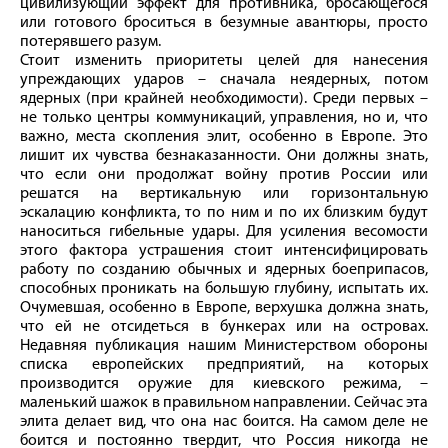
цивилизующий эффект для противника, бросающегося
или готового броситься в безумные авантюры, просто
потерявшего разум.
Стоит изменить приоритеты целей для нанесения
упреждающих ударов – сначала неядерных, потом
ядерных (при крайней необходимости). Среди первых –
не только центры коммуникаций, управления, но и, что
важно, места скопления элит, особенно в Европе. Это
лишит их чувства безнаказанности. Они должны знать,
что если они продолжат войну против России или
решатся на вертикальную или горизонтальную
эскалацию конфликта, то по ним и по их близким будут
наноситься гибельные удары. Для усиления весомости
этого фактора устрашения стоит интенсифицировать
работу по созданию обычных и ядерных боеприпасов,
способных проникать на большую глубину, испытать их.
Очумевшая, особенно в Европе, верхушка должна знать,
что ей не отсидеться в бункерах или на островах.
Недавняя публикация нашим Министерством обороны
списка европейских предприятий, на которых
производится оружие для киевского режима, –
маленький шажок в правильном направлении. Сейчас эта
элита делает вид, что она нас боится. На самом деле не
боится и постоянно твердит, что Россия никогда не