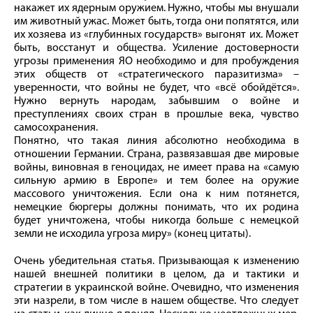
накажет их ядерным оружием. Нужно, чтобы мы внушали
им животный ужас. Может быть, тогда они попятятся, или
их хозяева из «глубинных государств» выгонят их. Может
быть, восстанут и общества. Усиление достоверности
угрозы применения ЯО необходимо и для пробуждения
этих обществ от «стратегического паразитизма» –
уверенности, что войны не будет, что «всё обойдётся».
Нужно вернуть народам, забывшим о войне и
преступлениях своих стран в прошлые века, чувство
самосохранения.
Понятно, что такая линия абсолютно необходима в
отношении Германии. Страна, развязавшая две мировые
войны, виновная в геноцидах, не имеет права на «самую
сильную армию в Европе» и тем более на оружие
массового уничтожения. Если она к ним потянется,
немецкие бюргеры должны понимать, что их родина
будет уничтожена, чтобы никогда больше с немецкой
земли не исходила угроза миру» (конец цитаты).
Очень убедительная статья. Призывающая к изменению
нашей внешней политики в целом, да и тактики и
стратегии в украинской войне. Очевидно, что изменения
эти назрели, в том числе в нашем обществе. Что следует