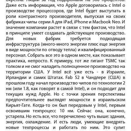
Даже есть информация, что Apple договорилась с Intel о
производстве процессоров, где Intel будет выступать в
роли контрактного производителя, выпуская на своих
фабриках чипы серии A для iPad, iPhone и Macbook Neo. И
значение компании растет в связи с тем фактом, что Intel
в принципе умеет создавать действующее производство.
Для новых фабрик требуется подходящая
инфраструктура (много-много энергии плюс еще энергия
в виде мощности по отводу тепла) и квалифицированный
персонал. Собрать все это в одном месте, как показывает
практика, непросто. К примеру, тот же гигант TSMC так
толком и не смог наладить полноценное производство на
территории США. У Intel всё уже есть - в Израиле,
Ирландии и самих Штатах. Fab 52 в Чандлере (США) в
прошлом году начал производство чипов по технологии 2
нм (или 1.8, как говорят в самой Intel), и он подходит для
текущих нужд Apple. Но с точки зрения перспективы
предпочтительнее выглядят мощности в израильском
Кирьят-Гате. Когда-то он был передовым у Intel, первым
освоившим техпроцесс 10 нм. Сейчас она, конечно,
устарела. Но есть все, что перечислено чуть выше: здания,
энергия, охлаждение. И есть люди, умеющие внедрять
новые техпроцессы и работать по ним. Это сулит