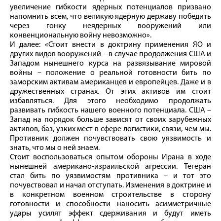
увеличение гибкости ядерных потенциалов призвано
напомнить всем, что великую ядерную державу победить
через гонку неядерных вооружений или
конвенциональную войну невозможно».
И далее: «Стоит внести в доктрину применения ЯО и
других видов вооружений – в случае продолжения США и
Западом нынешнего курса на развязывание мировой
войны – положение о реальной готовности бить по
заморским активам американцев и европейцев. Даже и в
дружественных странах. От этих активов им стоит
избавляться. Для этого необходимо продолжать
развивать гибкость нашего военного потенциала. США –
Запад на порядок больше зависят от своих зарубежных
активов, баз, узких мест в сфере логистики, связи, чем мы.
Противник должен почувствовать свою уязвимость и
знать, что мы о ней знаем.
Стоит воспользоваться опытом обороны Ирана в ходе
нынешней американо-израильской агрессии. Тегеран
стал бить по уязвимостям противника – и тот это
почувствовал и начал отступать. Изменения в доктрине и
в конкретном военном строительстве в сторону
готовности и способности наносить асимметричные
удары усилят эффект сдерживания и будут иметь