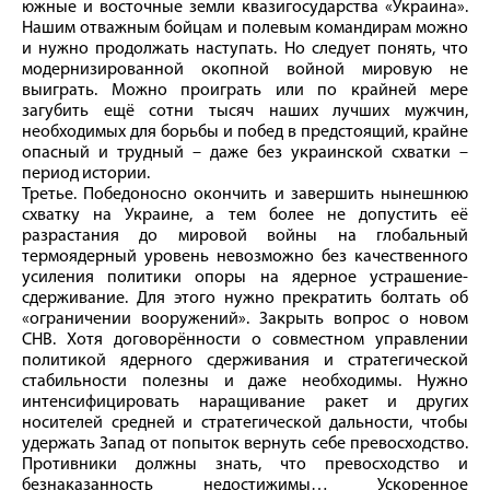
южные и восточные земли квазигосударства «Украина».
Нашим отважным бойцам и полевым командирам можно
и нужно продолжать наступать. Но следует понять, что
модернизированной окопной войной мировую не
выиграть. Можно проиграть или по крайней мере
загубить ещё сотни тысяч наших лучших мужчин,
необходимых для борьбы и побед в предстоящий, крайне
опасный и трудный – даже без украинской схватки –
период истории.
Третье. Победоносно окончить и завершить нынешнюю
схватку на Украине, а тем более не допустить её
разрастания до мировой войны на глобальный
термоядерный уровень невозможно без качественного
усиления политики опоры на ядерное устрашение-
сдерживание. Для этого нужно прекратить болтать об
«ограничении вооружений». Закрыть вопрос о новом
СНВ. Хотя договорённости о совместном управлении
политикой ядерного сдерживания и стратегической
стабильности полезны и даже необходимы. Нужно
интенсифицировать наращивание ракет и других
носителей средней и стратегической дальности, чтобы
удержать Запад от попыток вернуть себе превосходство.
Противники должны знать, что превосходство и
безнаказанность недостижимы… Ускоренное